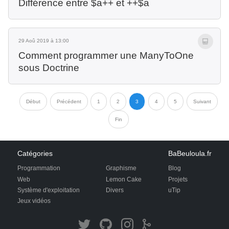
Différence entre $a++ et ++$a
29 Aoû 2019 à 13:00
Comment programmer une ManyToOne
sous Doctrine
Début
Précédent
1
2
3
4
5
Suivant
Fin
Catégories
BaBeuloula.fr
Programmation
Graphisme
Blog
Web
Lemon Cake
Projets
Système d'exploitation
Divers
uTip
Jeux vidéos