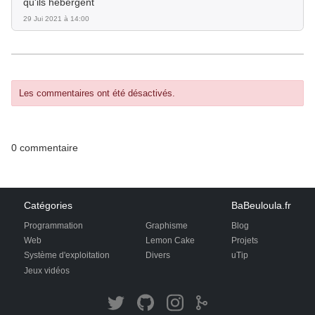
qu'ils hébergent
29 Jui 2021 à 14:00
Les commentaires ont été désactivés.
0 commentaire
Catégories
BaBeuloula.fr
Programmation
Graphisme
Blog
Web
Lemon Cake
Projets
Système d'exploitation
Divers
uTip
Jeux vidéos