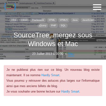
CSS
CSS3
Framework
HTML
HTML5
Java
JavaScript
jQuery
PHP
SQL
SourceTree, mergez sous
Windows et Mac
23 Juillet 2013 à 00:00
Web
Je ne publierai plus rien sur ce blog. Un nouveau blog existe
maintenant. Il se nomme
Hardly Smart
.
Vous pourrez y retrouver des astuces plus larges sur l'informatique
ainsi que mes anciens billets de blog.
Je vous souhaite une bonne lecture sur
Hardly Smart
.